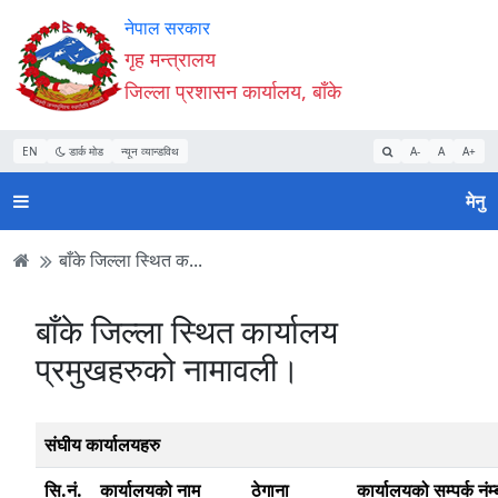
Accessibility
मुख्य
मुख्य
वेबसाइट
नेपाल सरकार
Mode
सामाग्री
नेभिगेसन
खोजमा
गृह मन्त्रालय
सुरु
पढ्नुहाेस्
पढ्नुहाेस्
जानुहोस्
जिल्ला प्रशासन कार्यालय, बाँके
गर्नुहोस्
EN
डार्क मोड
न्यून व्यान्डविथ
A-
A
A+
मेनु
बाँके जिल्ला स्थित क...
बाँके जिल्ला स्थित कार्यालय
प्रमुखहरुको नामावली।
संघीय कार्यालयहरु
सि.नं.
कार्यालयको नाम
ठेगाना
कार्यालयको सम्पर्क नंम्