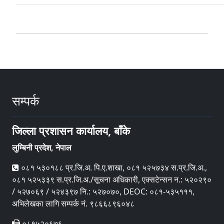
सम्पर्क
जिल्ला प्रशासन कार्यालय, बाँके
लुम्बिनी प्रदेश, नेपाल
०८१ ५३०१८८ प्र.जि.अ. पि‍.ए.शाखा, ०८१ ५२५७३४ स.प्र.जि.अ.,
०८१ ५२५३३९ स.प्र.जि.अ./सूचना अधिकारी, एक्सटेन्सन न.: ५२०२९०
/ ५२७०६९ / ५२४३९७ नि.: ५२७०७०, DEOC: ०८१-५३५१११,
अभिलेखका लागि सम्पर्क नं. ९८६६८९६०४८
०८१५२०६७६