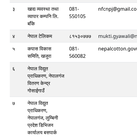
३
खाद्य व्यवस्था तथा
081-
nfcnpj@gmail.c
व्यापार कम्पनि लि.
550105
बाँके
४
नेपाल टेलिकम
८१५३०७७७
mukti.gyawali@n
५
कपास विकास
081-
nepalcotton.go
समिति, खजुरा
560082
६
नेपाल विद्युत
प्राधिकरण, नेपालगंज
वितरण केन्द्र
गोसाईगाउँ
७
नेपाल विद्युत
प्राधिकरण,
नेपालगंज, लुम्बिनी
प्रदेश डिभिजन
कार्यालय बसपार्क