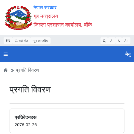
Accessibility
मुख्य
मुख्य
वेबसाइट
नेपाल सरकार
Mode
सामाग्री
नेभिगेसन
खोजमा
गृह मन्त्रालय
सुरु
पढ्नुहाेस्
पढ्नुहाेस्
जानुहोस्
जिल्ला प्रशासन कार्यालय, बाँके
गर्नुहोस्
EN
डार्क मोड
न्यून व्यान्डविथ
A-
A
A+
मेनु
प्रगति विवरण
प्रगति विवरण
प्रतिवेदनहरू
2076-02-26