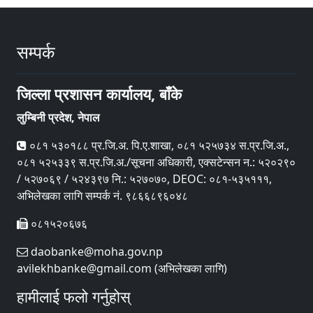
सम्पर्क
जिल्ला प्रशासन कार्यालय, बाँके
लुम्बिनी प्रदेश, नेपाल
०८१ ५३०१८८ प्र.जि.अ. पि‍.ए.शाखा, ०८१ ५२५७३४ स.प्र.जि.अ.,
०८१ ५२५३३९ स.प्र.जि.अ./सूचना अधिकारी, एक्सटेन्सन न.: ५२०२९०
/ ५२७०६९ / ५२४३९७ नि.: ५२७०७०, DEOC: ०८१-५३५१११,
अभिलेखका लागि सम्पर्क नं. ९८६६८९६०४८
०८१५२०६७६
daobanke@moha.gov.np
avilekhbanke@gmail.com (अभिलेखका लागि)
हामीलाई फलो गर्नुहोस्