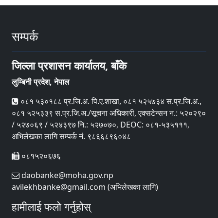
सम्पर्क
जिल्ला प्रशासन कार्यालय, बाँके
लुम्बिनी प्रदेश, नेपाल
०८१ ५३०१८८ प्र.जि.अ. पि‍.ए.शाखा, ०८१ ५२५७३४ स.प्र.जि.अ.,
०८१ ५२५३३९ स.प्र.जि.अ./सूचना अधिकारी, एक्सटेन्सन न.: ५२०२९०
/ ५२७०६९ / ५२४३९७ नि.: ५२७०७०, DEOC: ०८१-५३५१११,
अभिलेखका लागि सम्पर्क नं. ९८६६८९६०४८
०८१५२०६७६
daobanke@moha.gov.np
avilekhbanke@gmail.com (अभिलेखका लागि)
हामीलाई फलो गर्नुहोस्