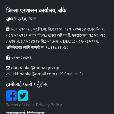
जिल्ला प्रशासन कार्यालय, बाँके
लुम्बिनी प्रदेश, नेपाल
०८१ ५३०१८८ प्र.जि.अ. पि‍.ए.शाखा, ०८१ ५२५७३४ स.प्र.जि.अ.,
०८१ ५२५३३९ स.प्र.जि.अ./सूचना अधिकारी, एक्सटेन्सन न.: ५२०२९०
/ ५२७०६९ / ५२४३९७ नि.: ५२७०७०, DEOC: ०८१-५३५१११,
अभिलेखका लागि सम्पर्क नं. ९८६६८९६०४८
०८१५२०६७६
daobanke@moha.gov.np
avilekhbanke@gmail.com (अभिलेखका लागि)
हामीलाई फलो गर्नुहोस्
Terms of Use
|
Privacy Policy
महत्त्वपूर्ण लिंकहरु