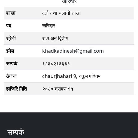
खरिदार
शाखा
दर्ता तथा चलानी शाखा
पद
खरिदार
श्रेणी
रा.प.अनं द्वितीय
इमेल
khadkadinesh@gmail.com
सम्पर्क
९८६८२९६६३१
ठेगाना
chaurjhahari 9, रुकुम पश्चिम
हाजिरि मिति
२०८० श्रावण ११
सम्पर्क