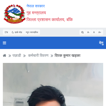
Accessibility
मुख्य
मुख्य
वेबसाइट
नेपाल सरकार
Mode
सामाग्री
नेभिगेसन
खोजमा
गृह मन्त्रालय
सुरु
पढ्नुहाेस्
पढ्नुहाेस्
जानुहोस्
जिल्ला प्रशासन कार्यालय, बाँके
गर्नुहोस्
EN
डार्क मोड
न्यून व्यान्डविथ
A-
A
A+
मेनु
पछाडी
कर्मचारी विवरण
दिपक कुमार खड्का