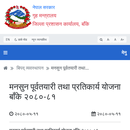
Accessibility
मुख्य
मुख्य
वेबसाइट
नेपाल सरकार
Mode
सामाग्री
नेभिगेसन
खोजमा
गृह मन्त्रालय
सुरु
पढ्नुहाेस्
पढ्नुहाेस्
जानुहोस्
जिल्ला प्रशासन कार्यालय, बाँके
गर्नुहोस्
EN
डार्क मोड
न्यून व्यान्डविथ
A-
A
A+
मेनु
बिपद् व्यवस्थापन
मनसुन पूर्वतयारी तथा...
मनसुन पूर्वतयारी तथा प्रतिकार्य योजना
बाँके २०८०-८१
२०८०-०५-११
२०८०-०५-११