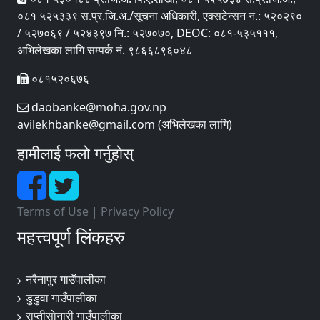
०८१ ५२५३३९ स.प्र.जि.अ./सूचना अधिकारी, एक्सटेन्सन न.: ५२०२९०
/ ५२७०६९ / ५२४३९७ नि.: ५२७०७०, DEOC: ०८१-५३५१११,
अभिलेखका लागि सम्पर्क नं. ९८६६८९६०४८
०८१५२०६७६
daobanke@moha.gov.np
avilekhbanke@gmail.com (अभिलेखका लागि)
हामीलाई फलो गर्नुहोस्
Terms of Use
|
Privacy Policy
महत्त्वपूर्ण लिंकहरु
नरैनापुर गाउँपालीका
डुडुवा गाउँपालीका
राप्तीसाेनारी गाउँपालीका