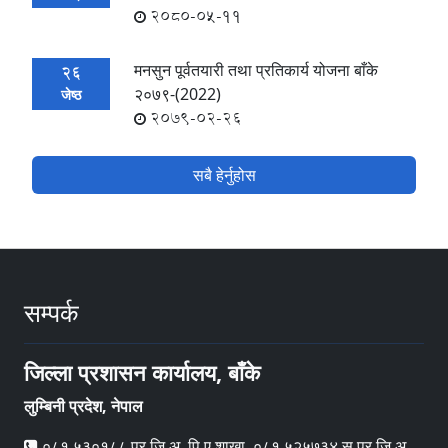
2080-05-11
मनसुन पूर्वतयारी तथा प्रतिकार्य योजना बाँके
26
२०७९-(2022)
जेष्ठ
2079-02-26
सबै हेर्नुहोस
सम्पर्क
जिल्ला प्रशासन कार्यालय, बाँके
लुम्बिनी प्रदेश, नेपाल
०८१ ५३०१८८ प्र.जि.अ. पि‍.ए.शाखा, ०८१ ५२५७३४ स.प्र.जि.अ.,