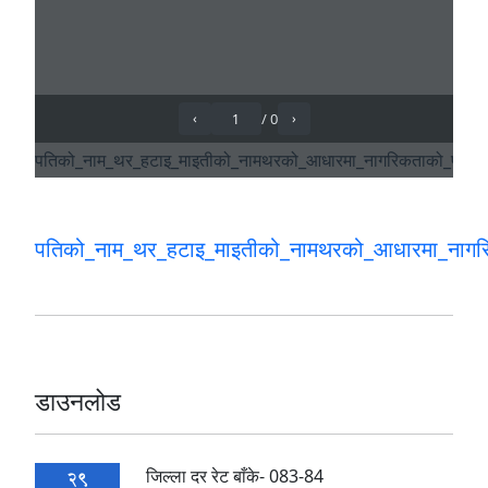
पतिको_नाम_थर_हटाइ_माइतीको_नामथरको_आधारमा_नागरि
डाउनलोड
जिल्ला दर रेट बाँके- 083-84
29