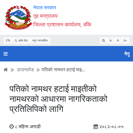
Accessibility
मुख्य
मुख्य
वेबसाइट
नेपाल सरकार
Mode
सामाग्री
नेभिगेसन
खोजमा
गृह मन्त्रालय
सुरु
पढ्नुहाेस्
पढ्नुहाेस्
जानुहोस्
जिल्ला प्रशासन कार्यालय, बाँके
गर्नुहोस्
EN
डार्क मोड
न्यून व्यान्डविथ
A-
A
A+
मेनु
डाउनलोड
पतिको नामथर हटाई माइ...
पतिको नामथर हटाई माइतीको
नामथरको आधारमा नागरिकताको
प्रतिलिपिको लागि
८ महिना अगाडी
२०८२-०८-०५