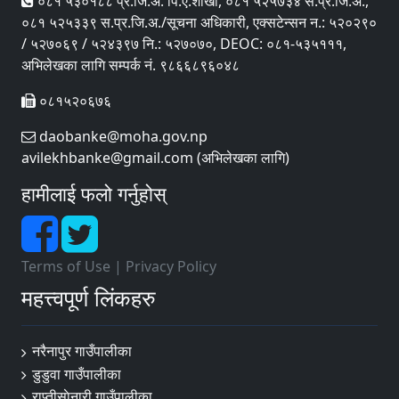
०८१ ५३०१८८ प्र.जि.अ. पि‍.ए.शाखा, ०८१ ५२५७३४ स.प्र.जि.अ.,
०८१ ५२५३३९ स.प्र.जि.अ./सूचना अधिकारी, एक्सटेन्सन न.: ५२०२९०
/ ५२७०६९ / ५२४३९७ नि.: ५२७०७०, DEOC: ०८१-५३५१११,
अभिलेखका लागि सम्पर्क नं. ९८६६८९६०४८
०८१५२०६७६
daobanke@moha.gov.np
avilekhbanke@gmail.com (अभिलेखका लागि)
हामीलाई फलो गर्नुहोस्
Terms of Use
|
Privacy Policy
महत्त्वपूर्ण लिंकहरु
नरैनापुर गाउँपालीका
डुडुवा गाउँपालीका
राप्तीसाेनारी गाउँपालीका