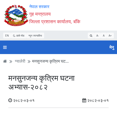
Accessibility
मुख्य
मुख्य
वेबसाइट
नेपाल सरकार
Mode
सामाग्री
नेभिगेसन
खोजमा
गृह मन्त्रालय
सुरु
पढ्नुहाेस्
पढ्नुहाेस्
जानुहोस्
जिल्ला प्रशासन कार्यालय, बाँके
गर्नुहोस्
EN
डार्क मोड
न्यून व्यान्डविथ
A-
A
A+
मेनु
ग्यालेरी
मनसुनजन्य कृत्रिम घट...
मनसुनजन्य कृत्रिम घटना
अभ्यास-२०८२
२०८२-०३-०१
२०८२-०३-०१