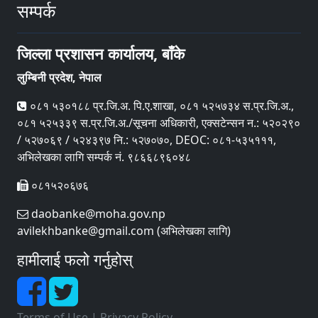
सम्पर्क
जिल्ला प्रशासन कार्यालय, बाँके
लुम्बिनी प्रदेश, नेपाल
०८१ ५३०१८८ प्र.जि.अ. पि‍.ए.शाखा, ०८१ ५२५७३४ स.प्र.जि.अ.,
०८१ ५२५३३९ स.प्र.जि.अ./सूचना अधिकारी, एक्सटेन्सन न.: ५२०२९०
/ ५२७०६९ / ५२४३९७ नि.: ५२७०७०, DEOC: ०८१-५३५१११,
अभिलेखका लागि सम्पर्क नं. ९८६६८९६०४८
०८१५२०६७६
daobanke@moha.gov.np
avilekhbanke@gmail.com (अभिलेखका लागि)
हामीलाई फलो गर्नुहोस्
Terms of Use
|
Privacy Policy