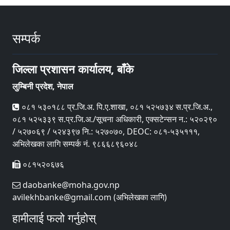
सम्पर्क
जिल्ला प्रशासन कार्यालय, बाँके
लुम्बिनी प्रदेश, नेपाल
०८१ ५३०१८८ प्र.जि.अ. पि‍.ए.शाखा, ०८१ ५२५७३४ स.प्र.जि.अ.,
०८१ ५२५३३९ स.प्र.जि.अ./सूचना अधिकारी, एक्सटेन्सन न.: ५२०२९०
/ ५२७०६९ / ५२४३९७ नि.: ५२७०७०, DEOC: ०८१-५३५१११,
अभिलेखका लागि सम्पर्क नं. ९८६६८९६०४८
०८१५२०६७६
daobanke@moha.gov.np
avilekhbanke@gmail.com (अभिलेखका लागि)
हामीलाई फलो गर्नुहोस्