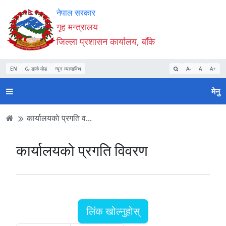
Accessibility
मुख्य
मुख्य
वेबसाइट
नेपाल सरकार
Mode
सामाग्री
नेभिगेसन
खोजमा
गृह मन्त्रालय
सुरु
पढ्नुहाेस्
पढ्नुहाेस्
जानुहोस्
जिल्ला प्रशासन कार्यालय, बाँके
गर्नुहोस्
EN
डार्क मोड
न्यून व्यान्डविथ
A-
A
A+
मेनु
कार्यालयकाे प्रगति व...
कार्यालयकाे प्रगति विवरण
लिंक खोल्नुहोस्