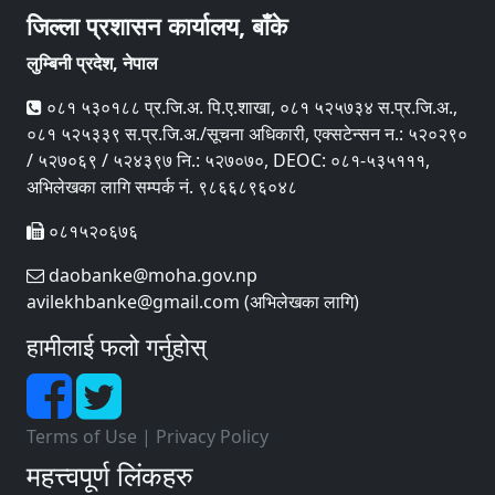
जिल्ला प्रशासन कार्यालय, बाँके
लुम्बिनी प्रदेश, नेपाल
०८१ ५३०१८८ प्र.जि.अ. पि‍.ए.शाखा, ०८१ ५२५७३४ स.प्र.जि.अ.,
०८१ ५२५३३९ स.प्र.जि.अ./सूचना अधिकारी, एक्सटेन्सन न.: ५२०२९०
/ ५२७०६९ / ५२४३९७ नि.: ५२७०७०, DEOC: ०८१-५३५१११,
अभिलेखका लागि सम्पर्क नं. ९८६६८९६०४८
०८१५२०६७६
daobanke@moha.gov.np
avilekhbanke@gmail.com (अभिलेखका लागि)
हामीलाई फलो गर्नुहोस्
Terms of Use
|
Privacy Policy
महत्त्वपूर्ण लिंकहरु