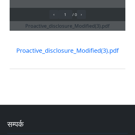
Proactive_disclosure_Modified(3).pdf
सम्पर्क