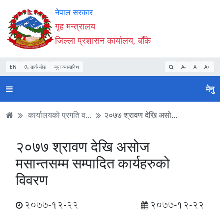
Accessibility
मुख्य
मुख्य
वेबसाइट
नेपाल सरकार
Mode
सामाग्री
नेभिगेसन
खोजमा
गृह मन्त्रालय
सुरु
पढ्नुहाेस्
पढ्नुहाेस्
जानुहोस्
जिल्ला प्रशासन कार्यालय, बाँके
गर्नुहोस्
EN
डार्क मोड
न्यून व्यान्डविथ
A-
A
A+
मेनु
कार्यालयकाे प्रगति व...
२०७७ श्रावण देखि असो...
२०७७ श्रावण देखि असोज
मसान्तसम्म सम्पादित कार्यहरुको
विवरण
2077-12-22
2077-12-22