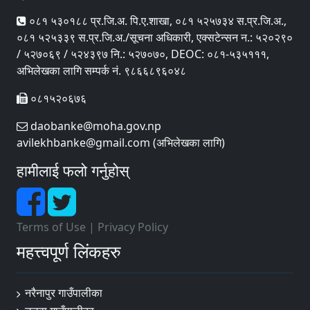
०८१ ५३०१८८ प्र.जि.अ. पि‍.ए.शाखा, ०८१ ५२५७३४ स.प्र.जि.अ.,
०८१ ५२५३३९ स.प्र.जि.अ./सूचना अधिकारी, एक्सटेन्सन न.: ५२०२९०
/ ५२७०६९ / ५२४३९७ नि.: ५२७०७०, DEOC: ०८१-५३५१११,
अभिलेखका लागि सम्पर्क नं. ९८६६८९६०४८
०८१५२०६७६
daobanke@moha.gov.np
avilekhbanke@gmail.com (अभिलेखका लागि)
हामीलाई फलो गर्नुहोस्
Terms of Use
|
Privacy Policy
महत्त्वपूर्ण लिंकहरु
नरैनापुर गाउँपालीका