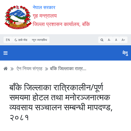
Accessibility
मुख्य
मुख्य
वेबसाइट
नेपाल सरकार
Mode
सामाग्री
नेभिगेसन
खोजमा
गृह मन्त्रालय
सुरु
पढ्नुहाेस्
पढ्नुहाेस्
जानुहोस्
जिल्ला प्रशासन कार्यालय, बाँके
गर्नुहोस्
EN
डार्क मोड
न्यून व्यान्डविथ
A-
A
A+
मेनु
ऐन नियम संग्रह
बाँके जिल्लाका रात्र...
बाँके जिल्लाका रात्रिकालीन/पूर्ण
समयमा होटल तथा मनोरञ्जनात्मक
व्यवसाय सञ्चालन सम्बन्धी मापदण्ड,
२०८१