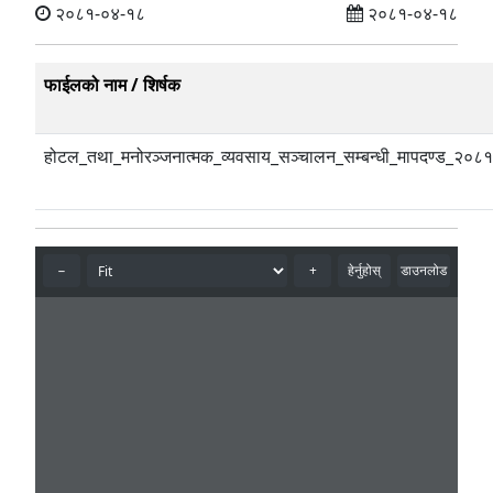
२०८१-०४-१८
२०८१-०४-१८
फाईलको नाम / शिर्षक
होटल_तथा_मनोरञ्जनात्मक_व्यवसाय_सञ्चालन_सम्बन्धी_मापदण्ड_२०८