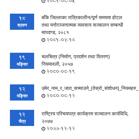
2081-08-05
बाँके जिल्लाका रात्रिकालीन/पूर्ण समयमा होटल
18
तथा मनोरञ्जनात्मक व्यवसाय सञ्चालन सम्बन्धी
श्रवण
मापदण्ड, २०८१
2081-04-18
चलचित्र (निर्माण, प्रदर्शन तथा वितरण)
19
नियमावली, २०५७
मङ्सिर
2080-08-19
उमेर_नाम_र_जात_सच्याउने_(तेस्रो_संशोधन)_नियमह
12
2080-08-12
मङ्सिर
राष्ट्रिय परिचयपत्र कार्यक्रम सञ्चालन कार्यविधि,
12
२०७७
चैत्र
2077-12-12