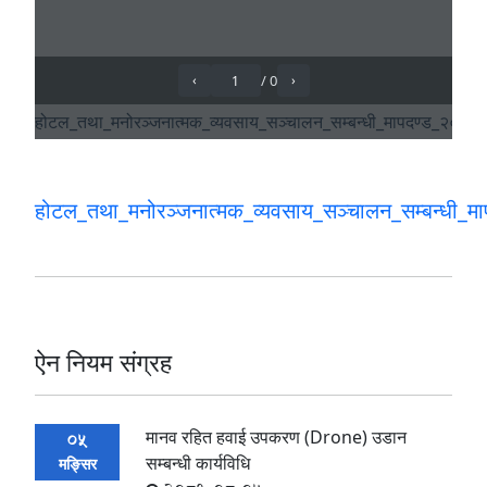
होटल_तथा_मनोरञ्जनात्मक_व्यवसाय_सञ्चालन_सम्बन्धी_
ऐन नियम संग्रह
मानव रहित हवाई उपकरण (Drone) उडान
05
सम्बन्धी कार्यविधि
मङ्सिर