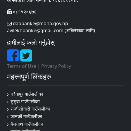
अभिलेखका लागि सम्पर्क नं. ९८६६८९६०४८
०८१५२०६७६
daobanke@moha.gov.np
avilekhbanke@gmail.com (अभिलेखका लागि)
हामीलाई फलो गर्नुहोस्
Terms of Use
|
Privacy Policy
महत्त्वपूर्ण लिंकहरु
नरैनापुर गाउँपालीका
डुडुवा गाउँपालीका
राप्तीसाेनारी गाउँपालीका
जानकी गाउँपालीका
बैजनाथ गाउँपालीका