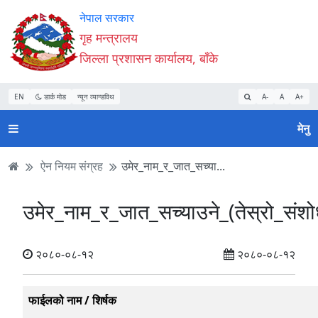
Accessibility
मुख्य
मुख्य
वेबसाइट
नेपाल सरकार
Mode
सामाग्री
नेभिगेसन
खोजमा
गृह मन्त्रालय
सुरु
पढ्नुहाेस्
पढ्नुहाेस्
जानुहोस्
जिल्ला प्रशासन कार्यालय, बाँके
गर्नुहोस्
EN
डार्क मोड
न्यून व्यान्डविथ
A-
A
A+
मेनु
ऐन नियम संग्रह
उमेर_नाम_र_जात_सच्या...
उमेर_नाम_र_जात_सच्याउने_(तेस्रो_स
२०८०-०८-१२
२०८०-०८-१२
फाईलको नाम / शिर्षक