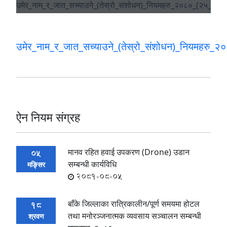
उमेर_नाम_र_जात_सच्याउने_(तेस्रो_संशोधन)_नियमहरु
ऐन नियम संग्रह
मानव रहित हवाई उपकरण (Drone) उडान
05
सम्बन्धी कार्यविधि
मङ्सिर
2081-08-05
बाँके जिल्लाका रात्रिकालीन/पूर्ण समयमा होटल
18
तथा मनोरञ्जनात्मक व्यवसाय सञ्चालन सम्बन्धी
श्रवण