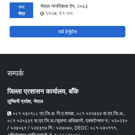
नेपाल नागरिकता ऐन, २०६३
08
2075-12-08
चैत्र
सबै हेर्नुहोस
सम्पर्क
जिल्ला प्रशासन कार्यालय, बाँके
लुम्बिनी प्रदेश, नेपाल
०८१ ५३०१८८ प्र.जि.अ. पि‍.ए.शाखा, ०८१ ५२५७३४ स.प्र.जि.अ.,
०८१ ५२५३३९ स.प्र.जि.अ./सूचना अधिकारी, एक्सटेन्सन न.: ५२०२९०
/ ५२७०६९ / ५२४३९७ नि.: ५२७०७०, DEOC: ०८१-५३५१११,