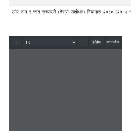
उमेर_नाम_र_जात_सच्याउने_(तेस्रो_संशोधन)_नियमहरु_२०८०_(२५_५_